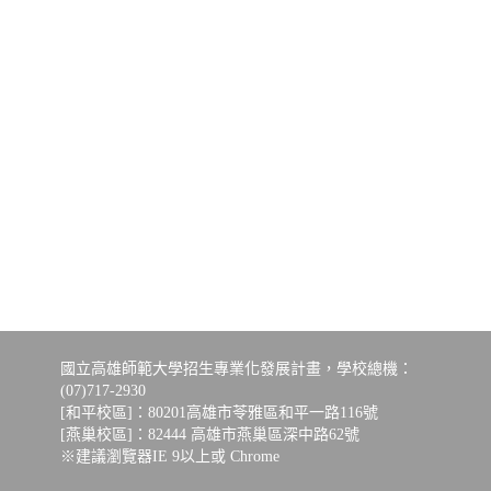
國立高雄師範大學招生專業化發展計畫，學校總機：
(07)717-2930
[和平校區]：80201高雄市苓雅區和平一路116號
[燕巢校區]：82444 高雄市燕巢區深中路62號
※建議瀏覽器IE 9以上或 Chrome