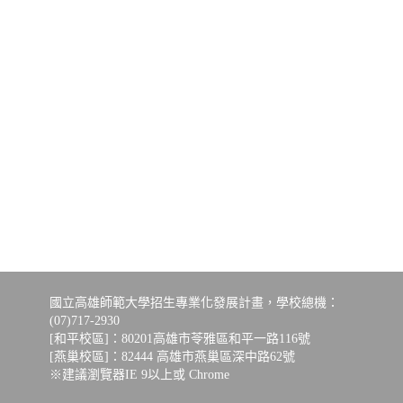
國立高雄師範大學招生專業化發展計畫，學校總機：
(07)717-2930
[和平校區]：80201高雄市苓雅區和平一路116號
[燕巢校區]：82444 高雄市燕巢區深中路62號
※建議瀏覽器IE 9以上或 Chrome